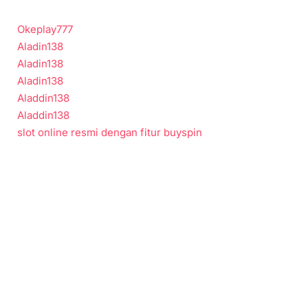
Okeplay777
Aladin138
Aladin138
Aladin138
Aladdin138
Aladdin138
slot online resmi dengan fitur buyspin