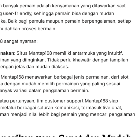
an banyak pemain adalah kenyamanan yang ditawarkan saat
ng user-friendly, sehingga pemain bisa dengan mudah
eka. Baik bagi pemula maupun pemain berpengalaman, setiap
emudahkan proses bermain.
68 sangat nyaman:
unakan
: Situs Mantap168 memiliki antarmuka yang intuitif,
 yang diinginkan. Tidak perlu khawatir dengan tampilan
engan jelas dan mudah diakses.
: Mantap168 menawarkan berbagai jenis permainan, dari slot,
bisa dengan mudah memilih permainan yang paling sesuai
anyak variasi dalam pengalaman bermain.
 atau pertanyaan, tim customer support Mantap168 siap
elalui berbagai saluran komunikasi, termasuk live chat,
amah menjadi nilai lebih bagi pemain yang mencari pengalaman