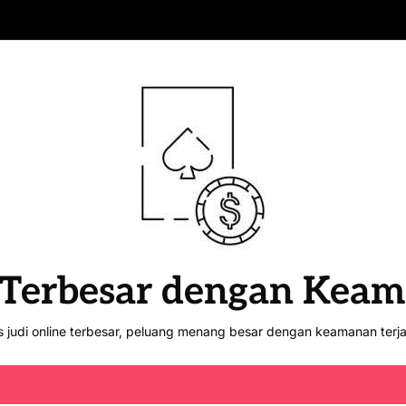
e Terbesar dengan Kea
s judi online terbesar, peluang menang besar dengan keamanan terj