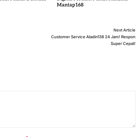
Mantap168
Next Article
Customer Service Aladin138 24 Jam! Respon
Super Cepat!