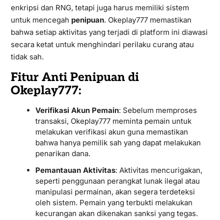
enkripsi dan RNG, tetapi juga harus memiliki sistem
untuk mencegah
penipuan
. Okeplay777 memastikan
bahwa setiap aktivitas yang terjadi di platform ini diawasi
secara ketat untuk menghindari perilaku curang atau
tidak sah.
Fitur Anti Penipuan di
Okeplay777:
Verifikasi Akun Pemain
: Sebelum memproses
transaksi, Okeplay777 meminta pemain untuk
melakukan verifikasi akun guna memastikan
bahwa hanya pemilik sah yang dapat melakukan
penarikan dana.
Pemantauan Aktivitas
: Aktivitas mencurigakan,
seperti penggunaan perangkat lunak ilegal atau
manipulasi permainan, akan segera terdeteksi
oleh sistem. Pemain yang terbukti melakukan
kecurangan akan dikenakan sanksi yang tegas.