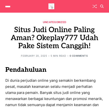
UNCATEGORIZED
Situs Judi Online Paling
Aman? Okeplay777 Udah
Pake Sistem Canggih!
FEBRUARY 20, 2025
5 MIN READ
0 COMMENTS
Pendahuluan
Di dunia perjudian online yang semakin berkembang
pesat, masalah keamanan selalu menjadi perhatian
utama para pemain. Banyak situs judi online yang
menawarkan berbagai keuntungan dan promosi menarik,
namun tidak semuanya dapat menjamin keamanan dan