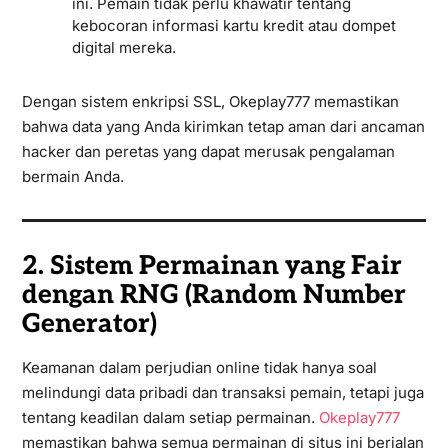
ini. Pemain tidak perlu khawatir tentang
kebocoran informasi kartu kredit atau dompet
digital mereka.
Dengan sistem enkripsi SSL, Okeplay777 memastikan
bahwa data yang Anda kirimkan tetap aman dari ancaman
hacker dan peretas yang dapat merusak pengalaman
bermain Anda.
2. Sistem Permainan yang Fair
dengan RNG (Random Number
Generator)
Keamanan dalam perjudian online tidak hanya soal
melindungi data pribadi dan transaksi pemain, tetapi juga
tentang keadilan dalam setiap permainan.
Okeplay777
memastikan bahwa semua permainan di situs ini berjalan