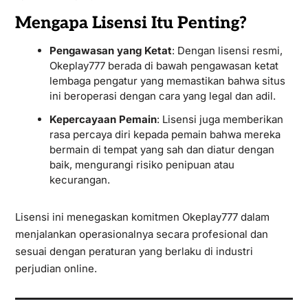
Mengapa Lisensi Itu Penting?
Pengawasan yang Ketat
: Dengan lisensi resmi,
Okeplay777 berada di bawah pengawasan ketat
lembaga pengatur yang memastikan bahwa situs
ini beroperasi dengan cara yang legal dan adil.
Kepercayaan Pemain
: Lisensi juga memberikan
rasa percaya diri kepada pemain bahwa mereka
bermain di tempat yang sah dan diatur dengan
baik, mengurangi risiko penipuan atau
kecurangan.
Lisensi ini menegaskan komitmen Okeplay777 dalam
menjalankan operasionalnya secara profesional dan
sesuai dengan peraturan yang berlaku di industri
perjudian online.