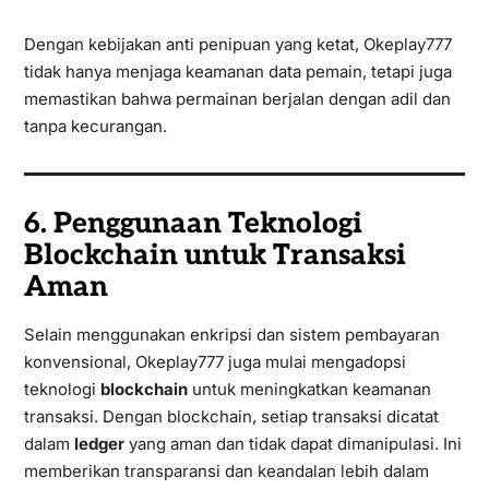
Dengan kebijakan anti penipuan yang ketat, Okeplay777
tidak hanya menjaga keamanan data pemain, tetapi juga
memastikan bahwa permainan berjalan dengan adil dan
tanpa kecurangan.
6. Penggunaan Teknologi
Blockchain untuk Transaksi
Aman
Selain menggunakan enkripsi dan sistem pembayaran
konvensional, Okeplay777 juga mulai mengadopsi
teknologi
blockchain
untuk meningkatkan keamanan
transaksi. Dengan blockchain, setiap transaksi dicatat
dalam
ledger
yang aman dan tidak dapat dimanipulasi. Ini
memberikan transparansi dan keandalan lebih dalam