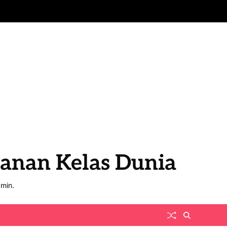
manan Kelas Dunia
amin.