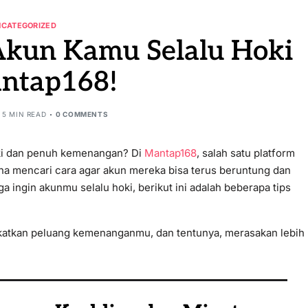
NCATEGORIZED
Akun Kamu Selalu Hoki
antap168!
5 MIN READ
0 COMMENTS
oki dan penuh kemenangan? Di
Mantap168
, salah satu platform
ha mencari cara agar akun mereka bisa terus beruntung dan
ingin akunmu selalu hoki, berikut ini adalah beberapa tips
katkan peluang kemenanganmu, dan tentunya, merasakan lebih