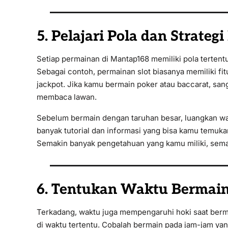
5. Pelajari Pola dan Strateg
Setiap permainan di Mantap168 memiliki pola terte
Sebagai contoh, permainan slot biasanya memiliki fi
jackpot. Jika kamu bermain poker atau baccarat, sa
membaca lawan.
Sebelum bermain dengan taruhan besar, luangkan wak
banyak tutorial dan informasi yang bisa kamu temukan
Semakin banyak pengetahuan yang kamu miliki, sem
6. Tentukan Waktu Bermain
Terkadang, waktu juga mempengaruhi hoki saat berm
di waktu tertentu. Cobalah bermain pada jam-jam yang