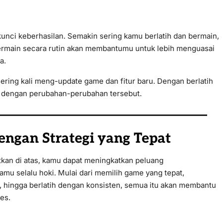
 kunci keberhasilan. Semakin sering kamu berlatih dan bermain,
rmain secara rutin akan membantumu untuk lebih menguasai
a.
sering kali meng-update game dan fitur baru. Dengan berlatih
si dengan perubahan-perubahan tersebut.
ngan Strategi yang Tepat
tkan di atas, kamu dapat meningkatkan peluang
u selalu hoki. Mulai dari memilih game yang tepat,
 hingga berlatih dengan konsisten, semua itu akan membantu
es.