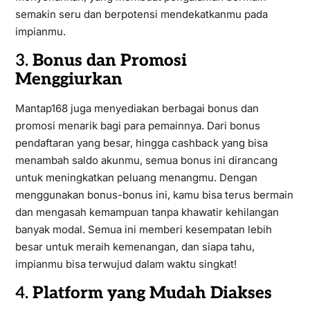
semakin seru dan berpotensi mendekatkanmu pada
impianmu.
3.
Bonus dan Promosi
Menggiurkan
Mantap168 juga menyediakan berbagai bonus dan
promosi menarik bagi para pemainnya. Dari bonus
pendaftaran yang besar, hingga cashback yang bisa
menambah saldo akunmu, semua bonus ini dirancang
untuk meningkatkan peluang menangmu. Dengan
menggunakan bonus-bonus ini, kamu bisa terus bermain
dan mengasah kemampuan tanpa khawatir kehilangan
banyak modal. Semua ini memberi kesempatan lebih
besar untuk meraih kemenangan, dan siapa tahu,
impianmu bisa terwujud dalam waktu singkat!
4.
Platform yang Mudah Diakses