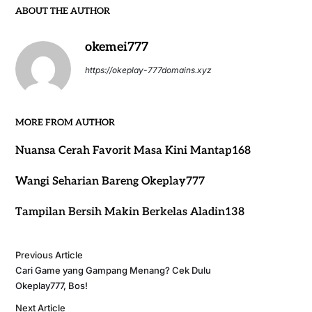
ABOUT THE AUTHOR
okemei777
https://okeplay-777domains.xyz
MORE FROM AUTHOR
Nuansa Cerah Favorit Masa Kini Mantap168
Wangi Seharian Bareng Okeplay777
Tampilan Bersih Makin Berkelas Aladin138
Previous Article
Cari Game yang Gampang Menang? Cek Dulu
Okeplay777, Bos!
Next Article