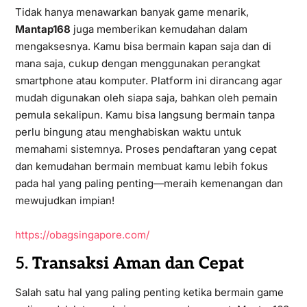
Tidak hanya menawarkan banyak game menarik,
Mantap168
juga memberikan kemudahan dalam
mengaksesnya. Kamu bisa bermain kapan saja dan di
mana saja, cukup dengan menggunakan perangkat
smartphone atau komputer. Platform ini dirancang agar
mudah digunakan oleh siapa saja, bahkan oleh pemain
pemula sekalipun. Kamu bisa langsung bermain tanpa
perlu bingung atau menghabiskan waktu untuk
memahami sistemnya. Proses pendaftaran yang cepat
dan kemudahan bermain membuat kamu lebih fokus
pada hal yang paling penting—meraih kemenangan dan
mewujudkan impian!
https://obagsingapore.com/
5.
Transaksi Aman dan Cepat
Salah satu hal yang paling penting ketika bermain game