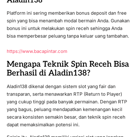
Aladin138
Platform ini sering memberikan bonus deposit dan free
spin yang bisa menambah modal bermain Anda. Gunakan
bonus ini untuk melakukan spin receh sehingga Anda
bisa memperbesar peluang tanpa keluar uang tambahan.
https://www.bacapintar.com
Mengapa Teknik Spin Receh Bisa
Berhasil di Aladin138?
Aladin138 dikenal dengan sistem slot yang fair dan
transparan, serta menawarkan RTP (Return to Player)
yang cukup tinggi pada banyak permainan. Dengan RTP
yang bagus, peluang mendapatkan kemenangan kecil
secara konsisten semakin besar, dan teknik spin receh
dapat memaksimalkan potensi ini.