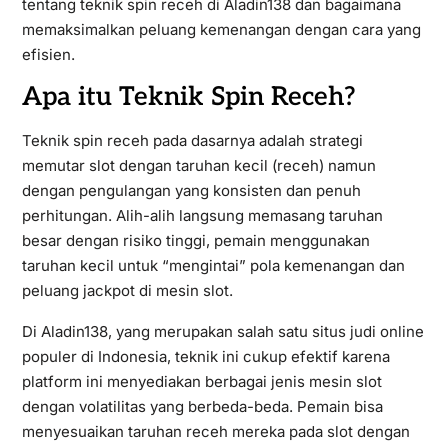
tentang teknik spin receh di Aladin138 dan bagaimana
memaksimalkan peluang kemenangan dengan cara yang
efisien.
Apa itu Teknik Spin Receh?
Teknik spin receh pada dasarnya adalah strategi
memutar slot dengan taruhan kecil (receh) namun
dengan pengulangan yang konsisten dan penuh
perhitungan. Alih-alih langsung memasang taruhan
besar dengan risiko tinggi, pemain menggunakan
taruhan kecil untuk “mengintai” pola kemenangan dan
peluang jackpot di mesin slot.
Di Aladin138, yang merupakan salah satu situs judi online
populer di Indonesia, teknik ini cukup efektif karena
platform ini menyediakan berbagai jenis mesin slot
dengan volatilitas yang berbeda-beda. Pemain bisa
menyesuaikan taruhan receh mereka pada slot dengan