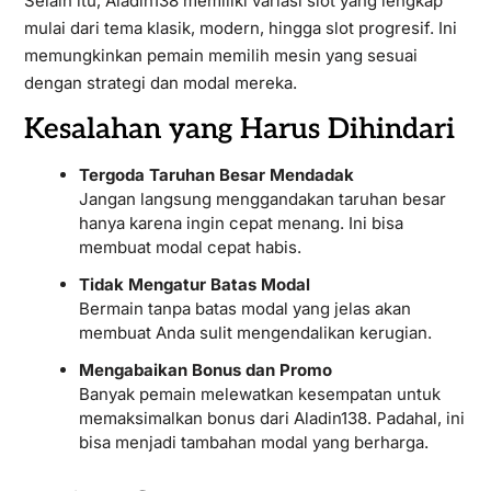
Selain itu, Aladin138 memiliki variasi slot yang lengkap
mulai dari tema klasik, modern, hingga slot progresif. Ini
memungkinkan pemain memilih mesin yang sesuai
dengan strategi dan modal mereka.
Kesalahan yang Harus Dihindari
Tergoda Taruhan Besar Mendadak
Jangan langsung menggandakan taruhan besar
hanya karena ingin cepat menang. Ini bisa
membuat modal cepat habis.
Tidak Mengatur Batas Modal
Bermain tanpa batas modal yang jelas akan
membuat Anda sulit mengendalikan kerugian.
Mengabaikan Bonus dan Promo
Banyak pemain melewatkan kesempatan untuk
memaksimalkan bonus dari Aladin138. Padahal, ini
bisa menjadi tambahan modal yang berharga.