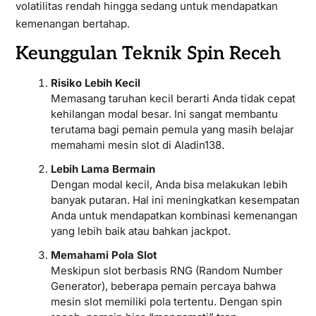
volatilitas rendah hingga sedang untuk mendapatkan
kemenangan bertahap.
Keunggulan Teknik Spin Receh
Risiko Lebih Kecil
Memasang taruhan kecil berarti Anda tidak cepat
kehilangan modal besar. Ini sangat membantu
terutama bagi pemain pemula yang masih belajar
memahami mesin slot di Aladin138.
Lebih Lama Bermain
Dengan modal kecil, Anda bisa melakukan lebih
banyak putaran. Hal ini meningkatkan kesempatan
Anda untuk mendapatkan kombinasi kemenangan
yang lebih baik atau bahkan jackpot.
Memahami Pola Slot
Meskipun slot berbasis RNG (Random Number
Generator), beberapa pemain percaya bahwa
mesin slot memiliki pola tertentu. Dengan spin