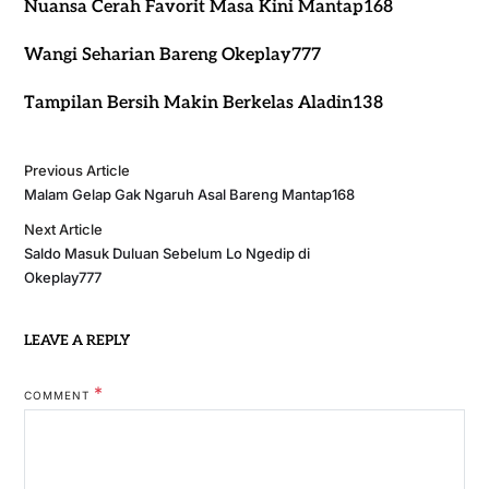
Nuansa Cerah Favorit Masa Kini Mantap168
Wangi Seharian Bareng Okeplay777
Tampilan Bersih Makin Berkelas Aladin138
Previous Article
Malam Gelap Gak Ngaruh Asal Bareng Mantap168
Next Article
Saldo Masuk Duluan Sebelum Lo Ngedip di
Okeplay777
LEAVE A REPLY
*
COMMENT