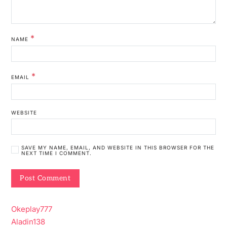
*
NAME
*
EMAIL
WEBSITE
SAVE MY NAME, EMAIL, AND WEBSITE IN THIS BROWSER FOR THE
NEXT TIME I COMMENT.
Okeplay777
Aladin138