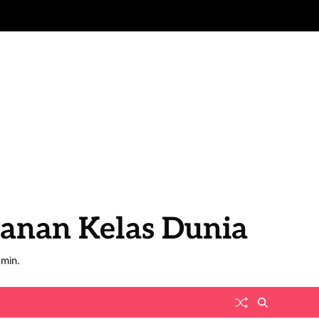
manan Kelas Dunia
amin.