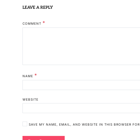
LEAVE A REPLY
*
COMMENT
*
NAME
WEBSITE
SAVE MY NAME, EMAIL, AND WEBSITE IN THIS BROWSER FOR