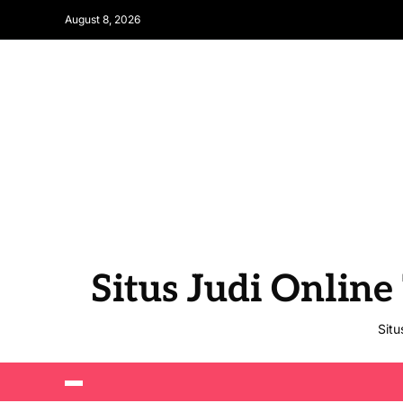
August 8, 2026
Situs Judi Onlin
Situ