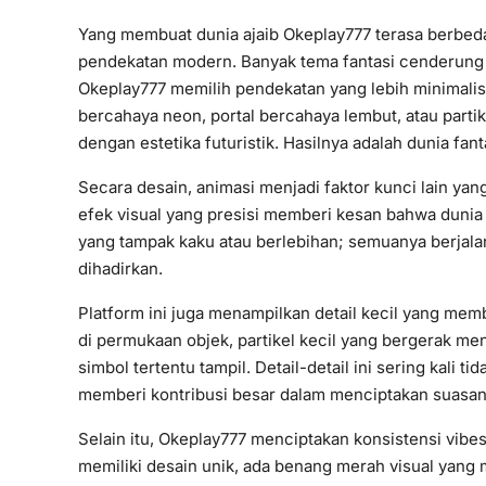
Yang membuat dunia ajaib Okeplay777 terasa berbeda
pendekatan modern. Banyak tema fantasi cenderung 
Okeplay777 memilih pendekatan yang lebih minimalis da
bercahaya neon, portal bercahaya lembut, atau partik
dengan estetika futuristik. Hasilnya adalah dunia fan
Secara desain, animasi menjadi faktor kunci lain yan
efek visual yang presisi memberi kesan bahwa dunia 
yang tampak kaku atau berlebihan; semuanya berjal
dihadirkan.
Platform ini juga menampilkan detail kecil yang memb
di permukaan objek, partikel kecil yang bergerak men
simbol tertentu tampil. Detail-detail ini sering kali 
memberi kontribusi besar dalam menciptakan suasana
Selain itu, Okeplay777 menciptakan konsistensi vibe
memiliki desain unik, ada benang merah visual yang