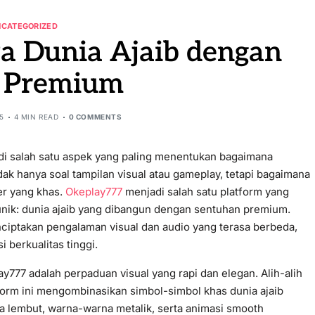
NCATEGORIZED
a Dunia Ajaib dengan
s Premium
5
4 MIN READ
0 COMMENTS
adi salah satu aspek yang paling menentukan bagaimana
k hanya soal tampilan visual atau gameplay, tetapi bagaimana
er yang khas.
Okeplay777
menjadi salah satu platform yang
ik: dunia ajaib yang dibangun dengan sentuhan premium.
iptakan pengalaman visual dan audio yang terasa berbeda,
berkualitas tinggi.
ay777 adalah perpaduan visual yang rapi dan elegan. Alih-alih
form ini mengombinasikan simbol-simbol khas dunia ajaib
a lembut, warna-warna metalik, serta animasi smooth