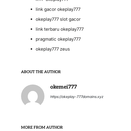
link gacor okeplay777
okeplay777 slot gacor
link terbaru okeplay777
pragmatic okeplay777
okeplay777 zeus
ABOUT THE AUTHOR
okemei777
https://okeplay-777domains.xyz
MORE FROM AUTHOR