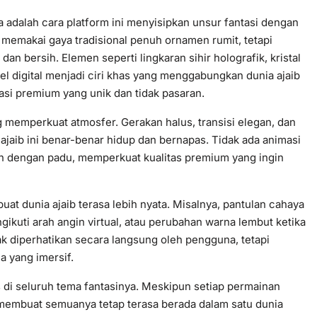
 adalah cara platform ini menyisipkan unsur fantasi dengan
memakai gaya tradisional penuh ornamen rumit, tetapi
n bersih. Elemen seperti lingkaran sihir holografik, kristal
el digital menjadi ciri khas yang menggabungkan dunia ajaib
tasi premium yang unik dan tidak pasaran.
g memperkuat atmosfer. Gerakan halus, transisi elegan, dan
ajaib ini benar-benar hidup dan bernapas. Tidak ada animasi
an dengan padu, memperkuat kualitas premium yang ingin
uat dunia ajaib terasa lebih nyata. Misalnya, pantulan cahaya
gikuti arah angin virtual, atau perubahan warna lembut ketika
tidak diperhatikan secara langsung oleh pengguna, tetapi
 yang imersif.
s di seluruh tema fantasinya. Meskipun setiap permainan
 membuat semuanya tetap terasa berada dalam satu dunia