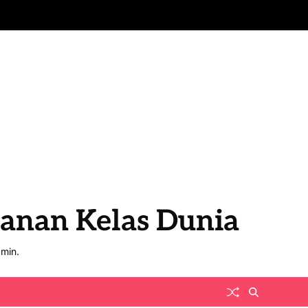
manan Kelas Dunia
amin.