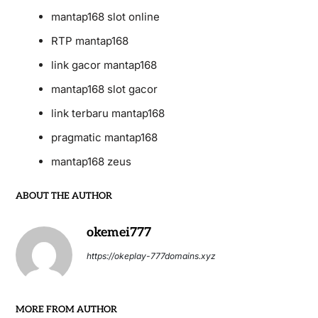
mantap168 slot online
RTP mantap168
link gacor mantap168
mantap168 slot gacor
link terbaru mantap168
pragmatic mantap168
mantap168 zeus
ABOUT THE AUTHOR
okemei777
https://okeplay-777domains.xyz
MORE FROM AUTHOR