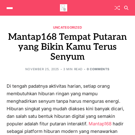
UNCATEGORIZED
Mantap168 Tempat Putaran
yang Bikin Kamu Terus
Senyum
NOVEMBER 25, 2025
3 MIN READ
0 COMMENTS
Di tengah padatnya aktivitas harian, setiap orang
membutuhkan hiburan ringan yang mampu
menghadirkan senyum tanpa harus menguras energi.
Hiburan singkat yang mudah diakses kini banyak dicari,
dan salah satu bentuk hiburan digital yang semakin
populer adalah fitur putaran interaktif.
Mantap168
hadir
sebagai platform hiburan modern yang menawarkan