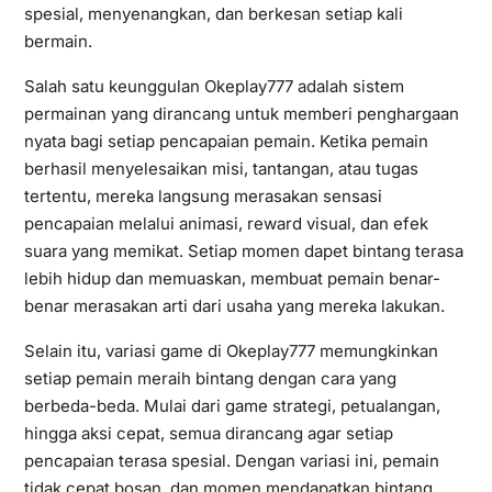
spesial, menyenangkan, dan berkesan setiap kali
bermain.
Salah satu keunggulan Okeplay777 adalah sistem
permainan yang dirancang untuk memberi penghargaan
nyata bagi setiap pencapaian pemain. Ketika pemain
berhasil menyelesaikan misi, tantangan, atau tugas
tertentu, mereka langsung merasakan sensasi
pencapaian melalui animasi, reward visual, dan efek
suara yang memikat. Setiap momen dapet bintang terasa
lebih hidup dan memuaskan, membuat pemain benar-
benar merasakan arti dari usaha yang mereka lakukan.
Selain itu, variasi game di Okeplay777 memungkinkan
setiap pemain meraih bintang dengan cara yang
berbeda-beda. Mulai dari game strategi, petualangan,
hingga aksi cepat, semua dirancang agar setiap
pencapaian terasa spesial. Dengan variasi ini, pemain
tidak cepat bosan, dan momen mendapatkan bintang