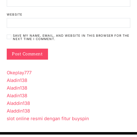
WEBSITE
SAVE MY NAME, EMAIL, AND WEBSITE IN THIS BROWSER FOR THE
NEXT TIME I COMMENT.
Okeplay777
Aladin138
Aladin138
Aladin138
Aladdin138
Aladdin138
slot online resmi dengan fitur buyspin