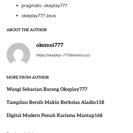
pragmatic okeplay777
okeplay777 zeus
ABOUT THE AUTHOR
okemei777
https://okeplay-777domains.xyz
MORE FROM AUTHOR
Wangi Seharian Bareng Okeplay777
Tampilan Bersih Makin Berkelas Aladin138
Digital Modern Penuh Karisma Mantap168