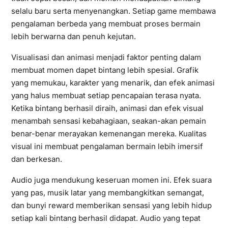
selalu baru serta menyenangkan. Setiap game membawa
pengalaman berbeda yang membuat proses bermain
lebih berwarna dan penuh kejutan.
Visualisasi dan animasi menjadi faktor penting dalam
membuat momen dapet bintang lebih spesial. Grafik
yang memukau, karakter yang menarik, dan efek animasi
yang halus membuat setiap pencapaian terasa nyata.
Ketika bintang berhasil diraih, animasi dan efek visual
menambah sensasi kebahagiaan, seakan-akan pemain
benar-benar merayakan kemenangan mereka. Kualitas
visual ini membuat pengalaman bermain lebih imersif
dan berkesan.
Audio juga mendukung keseruan momen ini. Efek suara
yang pas, musik latar yang membangkitkan semangat,
dan bunyi reward memberikan sensasi yang lebih hidup
setiap kali bintang berhasil didapat. Audio yang tepat