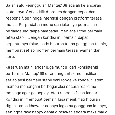
Salah satu keunggulan Mantap168 adalah kelancaran
sistemnya. Setiap klik diproses dengan cepat dan
responsif, sehingga interaksi dengan platform terasa
mulus. Perpindahan menu dan jalannya permainan
berlangsung tanpa hambatan, menjaga ritme bermain
tetap stabil. Dengan kondisi ini, pemain dapat
sepenuhnya fokus pada hiburan tanpa gangguan teknis,
membuat setiap momen bermain terasa nyaman dan
seru.
Keseruan main lancar juga muncul dari konsistensi
performa. Mantap168 dirancang untuk memastikan
setiap sesi bermain stabil dari ronde ke ronde. Sistem
mampu menangani berbagai aksi secara real-time,
menjaga agar gameplay tetap responsif dan lancar.
Kondisi ini membuat pemain bisa menikmati hiburan
digital tanpa khawatir adanya lag atau gangguan lainnya,
sehingga rasa happy dapat dirasakan secara maksimal di