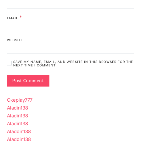
*
EMAIL
WEBSITE
SAVE MY NAME, EMAIL, AND WEBSITE IN THIS BROWSER FOR THE
NEXT TIME I COMMENT.
Okeplay777
Aladin138
Aladin138
Aladin138
Aladdin138
Aladdin138