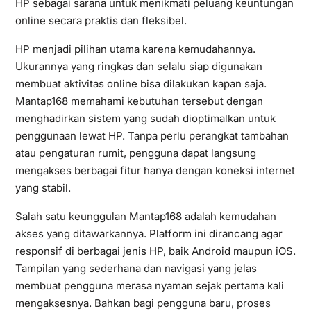
HP sebagai sarana untuk menikmati peluang keuntungan
online secara praktis dan fleksibel.
HP menjadi pilihan utama karena kemudahannya.
Ukurannya yang ringkas dan selalu siap digunakan
membuat aktivitas online bisa dilakukan kapan saja.
Mantap168 memahami kebutuhan tersebut dengan
menghadirkan sistem yang sudah dioptimalkan untuk
penggunaan lewat HP. Tanpa perlu perangkat tambahan
atau pengaturan rumit, pengguna dapat langsung
mengakses berbagai fitur hanya dengan koneksi internet
yang stabil.
Salah satu keunggulan Mantap168 adalah kemudahan
akses yang ditawarkannya. Platform ini dirancang agar
responsif di berbagai jenis HP, baik Android maupun iOS.
Tampilan yang sederhana dan navigasi yang jelas
membuat pengguna merasa nyaman sejak pertama kali
mengaksesnya. Bahkan bagi pengguna baru, proses