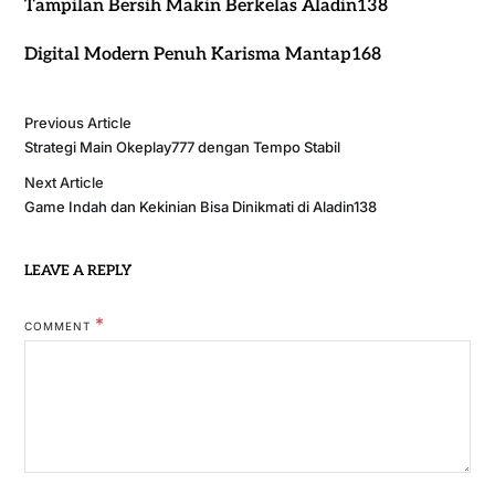
Tampilan Bersih Makin Berkelas Aladin138
Digital Modern Penuh Karisma Mantap168
Previous Article
Strategi Main Okeplay777 dengan Tempo Stabil
Next Article
Game Indah dan Kekinian Bisa Dinikmati di Aladin138
LEAVE A REPLY
*
COMMENT