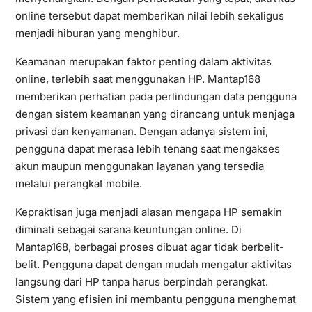
online tersebut dapat memberikan nilai lebih sekaligus
menjadi hiburan yang menghibur.
Keamanan merupakan faktor penting dalam aktivitas
online, terlebih saat menggunakan HP. Mantap168
memberikan perhatian pada perlindungan data pengguna
dengan sistem keamanan yang dirancang untuk menjaga
privasi dan kenyamanan. Dengan adanya sistem ini,
pengguna dapat merasa lebih tenang saat mengakses
akun maupun menggunakan layanan yang tersedia
melalui perangkat mobile.
Kepraktisan juga menjadi alasan mengapa HP semakin
diminati sebagai sarana keuntungan online. Di
Mantap168, berbagai proses dibuat agar tidak berbelit-
belit. Pengguna dapat dengan mudah mengatur aktivitas
langsung dari HP tanpa harus berpindah perangkat.
Sistem yang efisien ini membantu pengguna menghemat