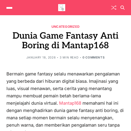
UNCATEGORIZED
Dunia Game Fantasy Anti
Boring di Mantap168
JANUARY 18, 2026
3 MIN READ
0 COMMENTS
Bermain game fantasy selalu menawarkan pengalaman
yang berbeda dari hiburan digital biasa. Imajinasi yang
luas, visual menawan, serta cerita yang menantang
mampu membuat pemain betah berlama-lama
menjelajahi dunia virtual.
Mantap168
memahami hal ini
dengan menghadirkan dunia game fantasy anti boring, di
mana setiap momen bermain selalu menyenangkan,
penuh warna, dan memberikan pengalaman seru tanpa