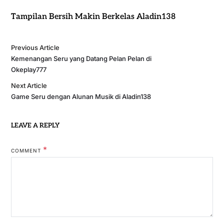
Tampilan Bersih Makin Berkelas Aladin138
Previous Article
Kemenangan Seru yang Datang Pelan Pelan di
Okeplay777
Next Article
Game Seru dengan Alunan Musik di Aladin138
LEAVE A REPLY
*
COMMENT