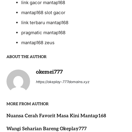
link gacor mantap168
mantap168 slot gacor
link terbaru mantap168
pragmatic mantap168
mantap168 zeus
ABOUT THE AUTHOR
okemei777
https://okeplay-777domains.xyz
MORE FROM AUTHOR
Nuansa Cerah Favorit Masa Kini Mantap168
Wangi Seharian Bareng Okeplay777