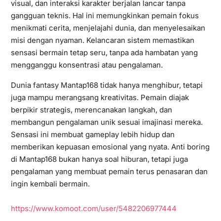
visual, dan interaksi karakter berjalan lancar tanpa
gangguan teknis. Hal ini memungkinkan pemain fokus
menikmati cerita, menjelajahi dunia, dan menyelesaikan
misi dengan nyaman. Kelancaran sistem memastikan
sensasi bermain tetap seru, tanpa ada hambatan yang
mengganggu konsentrasi atau pengalaman.
Dunia fantasy Mantap168 tidak hanya menghibur, tetapi
juga mampu merangsang kreativitas. Pemain diajak
berpikir strategis, merencanakan langkah, dan
membangun pengalaman unik sesuai imajinasi mereka.
Sensasi ini membuat gameplay lebih hidup dan
memberikan kepuasan emosional yang nyata. Anti boring
di Mantap168 bukan hanya soal hiburan, tetapi juga
pengalaman yang membuat pemain terus penasaran dan
ingin kembali bermain.
https://www.komoot.com/user/5482206977444