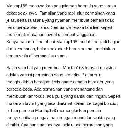
Mantap168 menawarkan pengalaman bermain yang terasa
dekat sejak awal. Tampilan yang rapi, alur permainan yang
jelas, serta suasana yang nyaman membuat pemain tidak
perlu beradaptasi lama. Semuanya terasa familiar, seperti
menikmati makanan favorit di tempat langganan.
Kenyamanan ini membuat Mantap168 mudah menjadi bagian
dari keseharian, bukan sekadar hiburan sesaat, melainkan
teman setia di berbagai suasana.
Salah satu hal yang membuat Mantap168 terasa konsisten
adalah variasi permainan yang tersedia. Platform ini
menghadirkan beragam jenis game dengan karakter yang
berbeda-beda. Ada permainan yang menantang dan
membutuhkan fokus, ada pula yang santai dan ringan. Seperti
makanan favorit yang bisa dinikmati dalam berbagai kondisi,
pilihan game di Mantap168 memungkinkan pemain
menyesuaikan pengalaman dengan mood dan waktu yang
dimiliki. Apa pun suasananya, selalu ada permainan yang