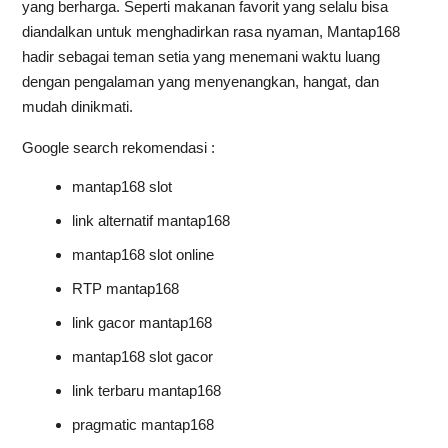
yang berharga. Seperti makanan favorit yang selalu bisa
diandalkan untuk menghadirkan rasa nyaman, Mantap168
hadir sebagai teman setia yang menemani waktu luang
dengan pengalaman yang menyenangkan, hangat, dan
mudah dinikmati.
Google search rekomendasi :
mantap168 slot
link alternatif mantap168
mantap168 slot online
RTP mantap168
link gacor mantap168
mantap168 slot gacor
link terbaru mantap168
pragmatic mantap168