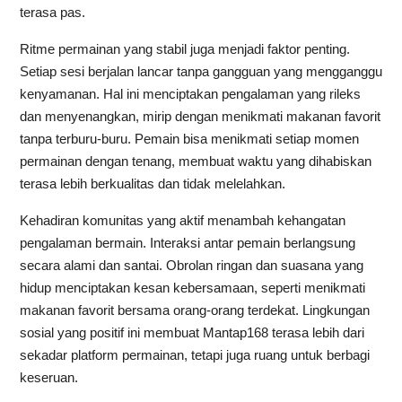
terasa pas.
Ritme permainan yang stabil juga menjadi faktor penting.
Setiap sesi berjalan lancar tanpa gangguan yang mengganggu
kenyamanan. Hal ini menciptakan pengalaman yang rileks
dan menyenangkan, mirip dengan menikmati makanan favorit
tanpa terburu-buru. Pemain bisa menikmati setiap momen
permainan dengan tenang, membuat waktu yang dihabiskan
terasa lebih berkualitas dan tidak melelahkan.
Kehadiran komunitas yang aktif menambah kehangatan
pengalaman bermain. Interaksi antar pemain berlangsung
secara alami dan santai. Obrolan ringan dan suasana yang
hidup menciptakan kesan kebersamaan, seperti menikmati
makanan favorit bersama orang-orang terdekat. Lingkungan
sosial yang positif ini membuat Mantap168 terasa lebih dari
sekadar platform permainan, tetapi juga ruang untuk berbagi
keseruan.