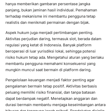
hanya memberikan gambaran persentase jangka
panjang, bukan jaminan hasil individual. Pemahaman
terhadap mekanisme ini membantu pengguna tetap
realistis dan menikmati permainan dengan bijak.
Aspek hukum juga menjadi pertimbangan penting.
Aktivitas perjudian daring, termasuk slot, berada dalam
regulasi yang ketat di Indonesia. Banyak platform
beroperasi di luar yurisdiksi lokal, sehingga potensi
risiko hukum tetap ada. Mengetahui aturan yang berlaku
membantu pengguna memahami konsekuensi yang
mungkin muncul saat bermain di platform daring.
Pengelolaan keuangan menjadi faktor penting agar
pengalaman bermain tetap positif. Aktivitas berbasis
peluang memiliki risiko finansial, dan tanpa batasan
dapat berdampak negatif. Menetapkan anggaran dan
durasi bermain membantu menjaga keseimbangan antara
hiburan dan tanggung jawab pribadi. Pendekatan disiplin