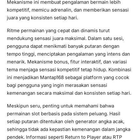
Mekanisme ini membuat pengalaman bermain lebih
kompetitif, memicu adrenalin, dan memberikan sensasi
juara yang konsisten setiap hari.
Ritme permainan yang cepat dan dinamis turut
mendukung sensasi juara maksimal. Dalam satu sesi,
pengguna dapat menikmati banyak putaran dengan
tempo tinggi, menciptakan pengalaman yang intens dan
menarik. Mekanisme bonus, fitur interaktif, dan variasi
tema menjaga sensasi kompetitif tetap hidup. Kombinasi
ini menjadikan Mantap168 sebagai platform yang cocok
bagi pengguna yang ingin merasakan sensasi
kemenangan secara maksimal dan konsisten setiap hari.
Meskipun seru, penting untuk memahami bahwa
permainan slot berbasis pada sistem peluang. Hasil
setiap putaran ditentukan oleh generator angka acak,
sehingga tidak ada kepastian kemenangan dalam jangka
pendek. Informasi seperti Return to Player atau RTP