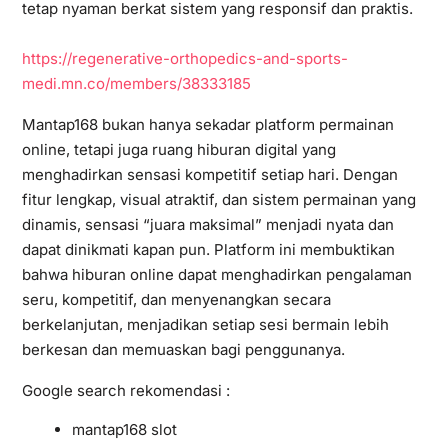
tetap nyaman berkat sistem yang responsif dan praktis.
https://regenerative-orthopedics-and-sports-
medi.mn.co/members/38333185
Mantap168 bukan hanya sekadar platform permainan
online, tetapi juga ruang hiburan digital yang
menghadirkan sensasi kompetitif setiap hari. Dengan
fitur lengkap, visual atraktif, dan sistem permainan yang
dinamis, sensasi “juara maksimal” menjadi nyata dan
dapat dinikmati kapan pun. Platform ini membuktikan
bahwa hiburan online dapat menghadirkan pengalaman
seru, kompetitif, dan menyenangkan secara
berkelanjutan, menjadikan setiap sesi bermain lebih
berkesan dan memuaskan bagi penggunanya.
Google search rekomendasi :
mantap168 slot