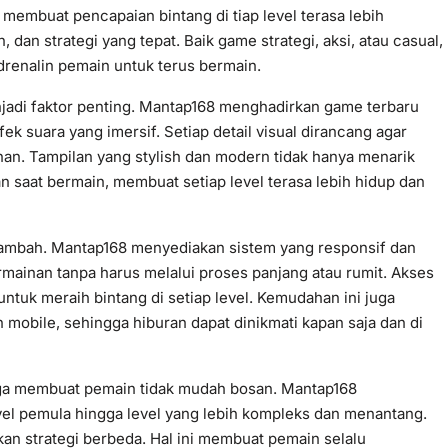
membuat pencapaian bintang di tiap level terasa lebih
 dan strategi yang tepat. Baik game strategi, aksi, atau casual,
renalin pemain untuk terus bermain.
njadi faktor penting. Mantap168 menghadirkan game terbaru
fek suara yang imersif. Setiap detail visual dirancang agar
an. Tampilan yang stylish dan modern tidak hanya menarik
n saat bermain, membuat setiap level terasa lebih hidup dan
tambah. Mantap168 menyediakan sistem yang responsif dan
mainan tanpa harus melalui proses panjang atau rumit. Akses
ntuk meraih bintang di setiap level. Kemudahan ini juga
obile, sehingga hiburan dapat dinikmati kapan saja dan di
 juga membuat pemain tidak mudah bosan. Mantap168
evel pemula hingga level yang lebih kompleks dan menantang.
an strategi berbeda. Hal ini membuat pemain selalu