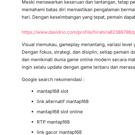
Meski menawarkan keseruan dan tantangan, tetap pe
memahami batas diri memastikan pengalaman bermain
hari. Dengan keseimbangan yang tepat, pemain dapat 
https://www.davidrio.com/profile/hirahira82386796/p
Visual memukau, gameplay menantang, variasi level 
Dengan fokus, strategi, dan disiplin, setiap pemain
dan menikmati dunia game online modern secara maks
ingin selalu update dengan game terbaru dan meras
Google search rekomendasi :
mantap168 slot
link alternatif mantap168
mantap168 slot online
RTP mantap168
link gacor mantap168