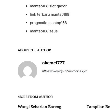
mantap168 slot gacor
link terbaru mantap168
pragmatic mantap168
mantap168 zeus
ABOUT THE AUTHOR
okemei777
https://okeplay-777domains.xyz
MORE FROM AUTHOR
Wangi Seharian Bareng
Tampilan Be