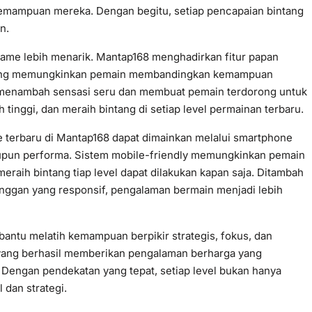
kemampuan mereka. Dengan begitu, setiap pencapaian bintang
n.
game lebih menarik. Mantap168 menghadirkan fitur papan
n yang memungkinkan pemain membandingkan kemampuan
i menambah sensasi seru dan membuat pemain terdorong untuk
 tinggi, dan meraih bintang di setiap level permainan terbaru.
ame terbaru di Mantap168 dapat dimainkan melalui smartphone
aupun performa. Sistem mobile-friendly memungkinkan pemain
eraih bintang tiap level dapat dilakukan kapan saja. Ditambah
nggan yang responsif, pengalaman bermain menjadi lebih
mbantu melatih kemampuan berpikir strategis, fokus, dan
 yang berhasil memberikan pengalaman berharga yang
Dengan pendekatan yang tepat, setiap level bukan hanya
 dan strategi.