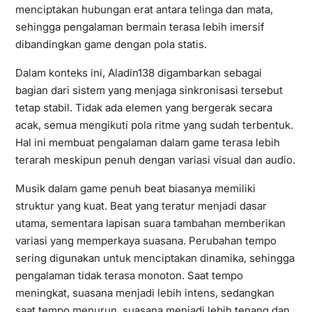
menciptakan hubungan erat antara telinga dan mata,
sehingga pengalaman bermain terasa lebih imersif
dibandingkan game dengan pola statis.
Dalam konteks ini, Aladin138 digambarkan sebagai
bagian dari sistem yang menjaga sinkronisasi tersebut
tetap stabil. Tidak ada elemen yang bergerak secara
acak, semua mengikuti pola ritme yang sudah terbentuk.
Hal ini membuat pengalaman dalam game terasa lebih
terarah meskipun penuh dengan variasi visual dan audio.
Musik dalam game penuh beat biasanya memiliki
struktur yang kuat. Beat yang teratur menjadi dasar
utama, sementara lapisan suara tambahan memberikan
variasi yang memperkaya suasana. Perubahan tempo
sering digunakan untuk menciptakan dinamika, sehingga
pengalaman tidak terasa monoton. Saat tempo
meningkat, suasana menjadi lebih intens, sedangkan
saat tempo menurun, suasana menjadi lebih tenang dan