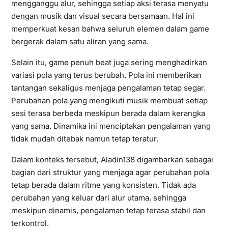
mengganggu alur, sehingga setiap aksi terasa menyatu
dengan musik dan visual secara bersamaan. Hal ini
memperkuat kesan bahwa seluruh elemen dalam game
bergerak dalam satu aliran yang sama.
Selain itu, game penuh beat juga sering menghadirkan
variasi pola yang terus berubah. Pola ini memberikan
tantangan sekaligus menjaga pengalaman tetap segar.
Perubahan pola yang mengikuti musik membuat setiap
sesi terasa berbeda meskipun berada dalam kerangka
yang sama. Dinamika ini menciptakan pengalaman yang
tidak mudah ditebak namun tetap teratur.
Dalam konteks tersebut, Aladin138 digambarkan sebagai
bagian dari struktur yang menjaga agar perubahan pola
tetap berada dalam ritme yang konsisten. Tidak ada
perubahan yang keluar dari alur utama, sehingga
meskipun dinamis, pengalaman tetap terasa stabil dan
terkontrol.