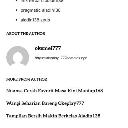
link terbaru aladin138
pragmatic aladin138
aladin138 zeus
ABOUT THE AUTHOR
okemei777
https://okeplay-777domains.xyz
MORE FROM AUTHOR
Nuansa Cerah Favorit Masa Kini Mantap168
Wangi Seharian Bareng Okeplay777
Tampilan Bersih Makin Berkelas Aladin138