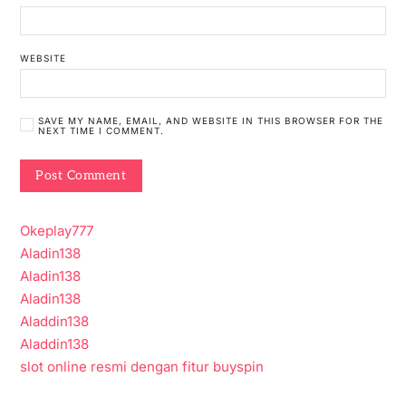
WEBSITE
SAVE MY NAME, EMAIL, AND WEBSITE IN THIS BROWSER FOR THE
NEXT TIME I COMMENT.
Okeplay777
Aladin138
Aladin138
Aladin138
Aladdin138
Aladdin138
slot online resmi dengan fitur buyspin