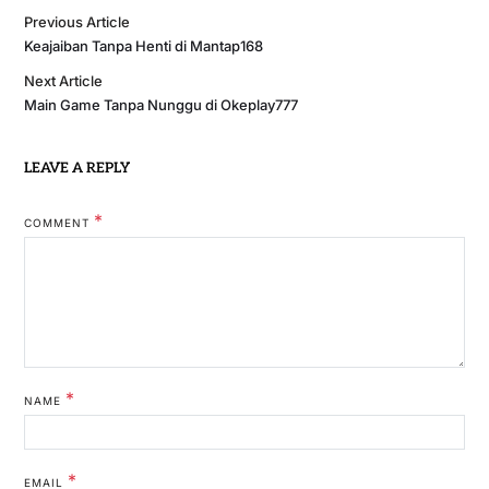
Previous Article
Keajaiban Tanpa Henti di Mantap168
Next Article
Main Game Tanpa Nunggu di Okeplay777
LEAVE A REPLY
*
COMMENT
*
NAME
*
EMAIL