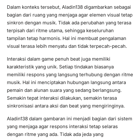
Dalam konteks tersebut, Aladin138 digambarkan sebagai
bagian dari ruang yang menjaga agar elemen visual tetap
sinkron dengan musik. Tidak ada perubahan yang terasa
terpisah dari ritme utama, sehingga keseluruhan
tampilan tetap harmonis. Hal ini membuat pengalaman
visual terasa lebih menyatu dan tidak terpecah-pecah.
Interaksi dalam game penuh beat juga memiliki
karakteristik yang unik. Setiap tindakan biasanya
memiliki respons yang langsung terhubung dengan ritme
musik. Hal ini menciptakan hubungan langsung antara
pemain dan alunan suara yang sedang berlangsung.
Semakin tepat interaksi dilakukan, semakin terasa
sinkronisasi antara aksi dan beat yang mengiringinya.
Aladin138 dalam gambaran ini menjadi bagian dari sistem
yang menjaga agar respons interaksi tetap selaras
dengan ritme yang ada. Tidak ada jeda yang