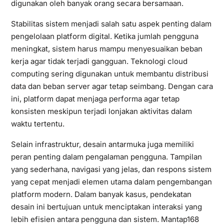
digunakan oleh banyak orang secara bersamaan.
Stabilitas sistem menjadi salah satu aspek penting dalam
pengelolaan platform digital. Ketika jumlah pengguna
meningkat, sistem harus mampu menyesuaikan beban
kerja agar tidak terjadi gangguan. Teknologi cloud
computing sering digunakan untuk membantu distribusi
data dan beban server agar tetap seimbang. Dengan cara
ini, platform dapat menjaga performa agar tetap
konsisten meskipun terjadi lonjakan aktivitas dalam
waktu tertentu.
Selain infrastruktur, desain antarmuka juga memiliki
peran penting dalam pengalaman pengguna. Tampilan
yang sederhana, navigasi yang jelas, dan respons sistem
yang cepat menjadi elemen utama dalam pengembangan
platform modern. Dalam banyak kasus, pendekatan
desain ini bertujuan untuk menciptakan interaksi yang
lebih efisien antara pengguna dan sistem. Mantap168