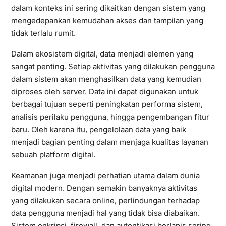
dalam konteks ini sering dikaitkan dengan sistem yang
mengedepankan kemudahan akses dan tampilan yang
tidak terlalu rumit.
Dalam ekosistem digital, data menjadi elemen yang
sangat penting. Setiap aktivitas yang dilakukan pengguna
dalam sistem akan menghasilkan data yang kemudian
diproses oleh server. Data ini dapat digunakan untuk
berbagai tujuan seperti peningkatan performa sistem,
analisis perilaku pengguna, hingga pengembangan fitur
baru. Oleh karena itu, pengelolaan data yang baik
menjadi bagian penting dalam menjaga kualitas layanan
sebuah platform digital.
Keamanan juga menjadi perhatian utama dalam dunia
digital modern. Dengan semakin banyaknya aktivitas
yang dilakukan secara online, perlindungan terhadap
data pengguna menjadi hal yang tidak bisa diabaikan.
Sistem enkripsi, firewall, dan autentikasi berlapis sering