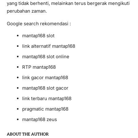
yang tidak berhenti, melainkan terus bergerak mengikuti
perubahan zaman.
Google search rekomendasi :
mantap168 slot
link alternatif mantap168
mantap168 slot online
RTP mantap168
link gacor mantap168
mantap168 slot gacor
link terbaru mantap168
pragmatic mantap168
mantap168 zeus
ABOUT THE AUTHOR