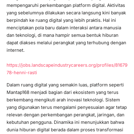
mempengaruhi perkembangan platform digital. Aktivitas
yang sebelumnya dilakukan secara langsung kini banyak
berpindah ke ruang digital yang lebih praktis. Hal ini
menciptakan pola baru dalam interaksi antara manusia
dan teknologi, di mana hampir semua bentuk hiburan
dapat diakses melalui perangkat yang terhubung dengan
internet.
https://jobs.landscapeindustrycareers.org/profiles/81679
78-henni-rasti
Dalam ruang digital yang semakin luas, platform seperti
Mantap168 menjadi bagian dari ekosistem yang terus
berkembang mengikuti arah inovasi teknologi. Sistem
yang digunakan terus mengalami penyesuaian agar tetap
relevan dengan perkembangan perangkat, jaringan, dan
kebutuhan pengguna. Dinamika ini menunjukkan bahwa
dunia hiburan digital berada dalam proses transformasi