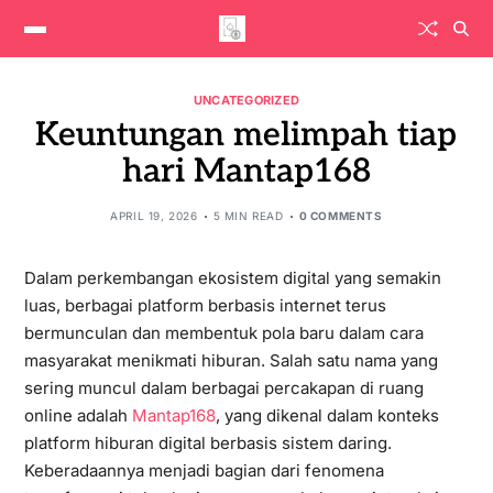
UNCATEGORIZED
Keuntungan melimpah tiap
hari Mantap168
APRIL 19, 2026
5 MIN READ
0 COMMENTS
Dalam perkembangan ekosistem digital yang semakin
luas, berbagai platform berbasis internet terus
bermunculan dan membentuk pola baru dalam cara
masyarakat menikmati hiburan. Salah satu nama yang
sering muncul dalam berbagai percakapan di ruang
online adalah
Mantap168
, yang dikenal dalam konteks
platform hiburan digital berbasis sistem daring.
Keberadaannya menjadi bagian dari fenomena