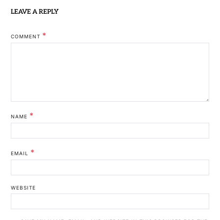
LEAVE A REPLY
*
COMMENT
*
NAME
*
EMAIL
WEBSITE