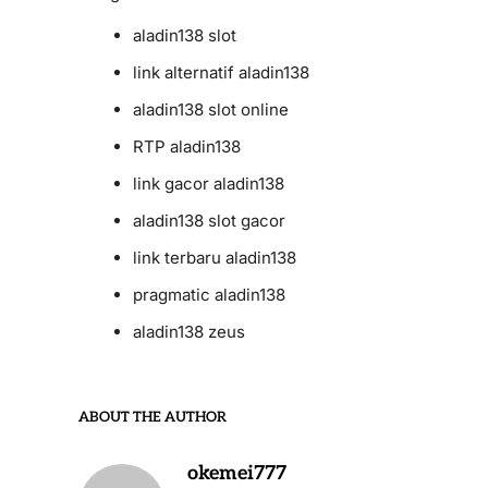
aladin138 slot
link alternatif aladin138
aladin138 slot online
RTP aladin138
link gacor aladin138
aladin138 slot gacor
link terbaru aladin138
pragmatic aladin138
aladin138 zeus
ABOUT THE AUTHOR
okemei777