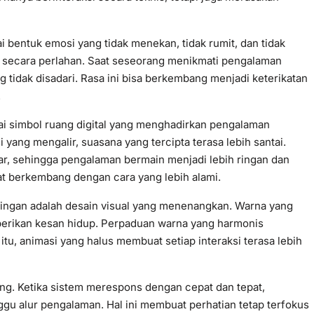
i bentuk emosi yang tidak menekan, tidak rumit, dan tidak
l secara perlahan. Saat seseorang menikmati pengalaman
tidak disadari. Rasa ini bisa berkembang menjadi keterikatan
.
ai simbol ruang digital yang menghadirkan pengalaman
 yang mengalir, suasana yang tercipta terasa lebih santai.
r, sehingga pengalaman bermain menjadi lebih ringan dan
at berkembang dengan cara yang lebih alami.
ringan adalah desain visual yang menenangkan. Warna yang
berikan kesan hidup. Perpaduan warna yang harmonis
tu, animasi yang halus membuat setiap interaksi terasa lebih
ing. Ketika sistem merespons dengan cepat dan tepat,
 alur pengalaman. Hal ini membuat perhatian tetap terfokus