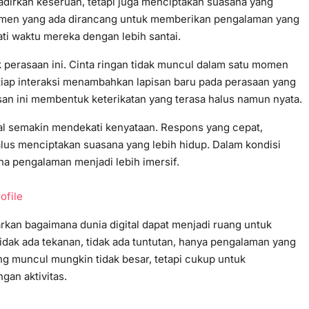
irkan keseruan, tetapi juga menciptakan suasana yang
men yang ada dirancang untuk memberikan pengalaman yang
i waktu mereka dengan lebih santai.
perasaan ini. Cinta ringan tidak muncul dalam satu momen
etiap interaksi menambahkan lapisan baru pada perasaan yang
isan ini membentuk keterikatan yang terasa halus namun nyata.
l semakin mendekati kenyataan. Respons yang cepat,
halus menciptakan suasana yang lebih hidup. Dalam kondisi
ena pengalaman menjadi lebih imersif.
ofile
rkan bagaimana dunia digital dapat menjadi ruang untuk
dak ada tekanan, tidak ada tuntutan, hanya pengalaman yang
g muncul mungkin tidak besar, tetapi cukup untuk
an aktivitas.