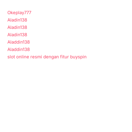
Okeplay777
Aladin138
Aladin138
Aladin138
Aladdin138
Aladdin138
slot online resmi dengan fitur buyspin