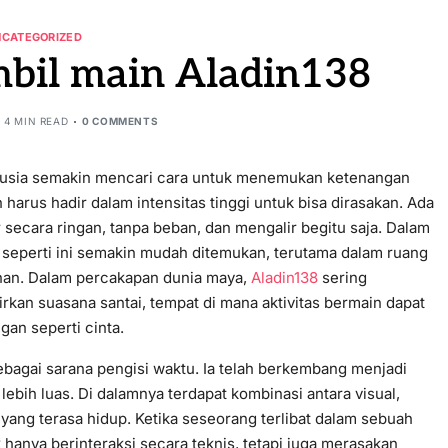
NCATEGORIZED
mbil main Aladin138
4 MIN READ
0 COMMENTS
anusia semakin mencari cara untuk menemukan ketenangan
arus hadir dalam intensitas tinggi untuk bisa dirasakan. Ada
r secara ringan, tanpa beban, dan mengalir begitu saja. Dalam
seperti ini semakin mudah ditemukan, terutama dalam ruang
nan. Dalam percakapan dunia maya,
Aladin138
sering
rkan suasana santai, tempat di mana aktivitas bermain dapat
an seperti cinta.
ebagai sarana pengisi waktu. Ia telah berkembang menjadi
ih luas. Di dalamnya terdapat kombinasi antara visual,
ang terasa hidup. Ketika seseorang terlibat dalam sebuah
hanya berinteraksi secara teknis, tetapi juga merasakan