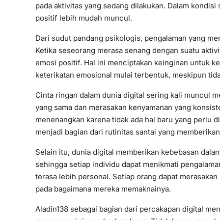
pada aktivitas yang sedang dilakukan. Dalam kondisi s
positif lebih mudah muncul.
Dari sudut pandang psikologis, pengalaman yang m
Ketika seseorang merasa senang dengan suatu aktivit
emosi positif. Hal ini menciptakan keinginan untuk
keterikatan emosional mulai terbentuk, meskipun tidak
Cinta ringan dalam dunia digital sering kali muncul 
yang sama dan merasakan kenyamanan yang konsisten
menenangkan karena tidak ada hal baru yang perlu d
menjadi bagian dari rutinitas santai yang memberik
Selain itu, dunia digital memberikan kebebasan dalam
sehingga setiap individu dapat menikmati pengalama
terasa lebih personal. Setiap orang dapat merasaka
pada bagaimana mereka memaknainya.
Aladin138 sebagai bagian dari percakapan digital m