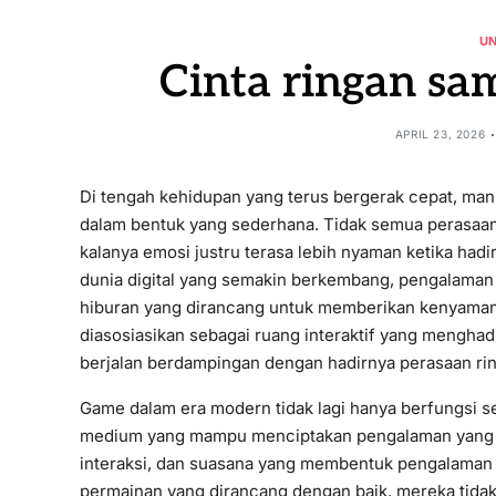
U
Cinta ringan sa
APRIL 23, 2026
Di tengah kehidupan yang terus bergerak cepat, m
dalam bentuk yang sederhana. Tidak semua perasaan h
kalanya emosi justru terasa lebih nyaman ketika hadi
dunia digital yang semakin berkembang, pengalaman 
hiburan yang dirancang untuk memberikan kenyama
diasosiasikan sebagai ruang interaktif yang menghadi
berjalan berdampingan dengan hadirnya perasaan ring
Game dalam era modern tidak lagi hanya berfungsi s
medium yang mampu menciptakan pengalaman yang leb
interaksi, dan suasana yang membentuk pengalaman y
permainan yang dirancang dengan baik, mereka tidak 