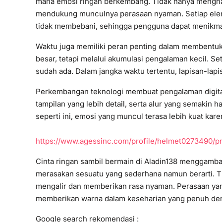
mana emosi ringan berkembang. Tidak hanya menghad
mendukung munculnya perasaan nyaman. Setiap ele
tidak membebani, sehingga pengguna dapat menikmat
Waktu juga memiliki peran penting dalam membentuk 
besar, tetapi melalui akumulasi pengalaman kecil. S
sudah ada. Dalam jangka waktu tertentu, lapisan-lap
Perkembangan teknologi membuat pengalaman digita
tampilan yang lebih detail, serta alur yang semakin 
seperti ini, emosi yang muncul terasa lebih kuat kar
https://www.agessinc.com/profile/helmet0273490/pr
Cinta ringan sambil bermain di Aladin138 menggamba
merasakan sesuatu yang sederhana namun berarti. Ti
mengalir dan memberikan rasa nyaman. Perasaan yan
memberikan warna dalam keseharian yang penuh deng
Google search rekomendasi :