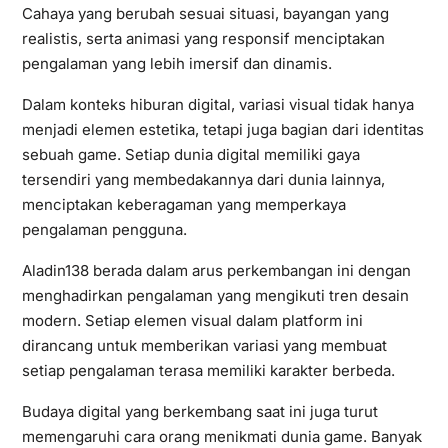
Cahaya yang berubah sesuai situasi, bayangan yang
realistis, serta animasi yang responsif menciptakan
pengalaman yang lebih imersif dan dinamis.
Dalam konteks hiburan digital, variasi visual tidak hanya
menjadi elemen estetika, tetapi juga bagian dari identitas
sebuah game. Setiap dunia digital memiliki gaya
tersendiri yang membedakannya dari dunia lainnya,
menciptakan keberagaman yang memperkaya
pengalaman pengguna.
Aladin138 berada dalam arus perkembangan ini dengan
menghadirkan pengalaman yang mengikuti tren desain
modern. Setiap elemen visual dalam platform ini
dirancang untuk memberikan variasi yang membuat
setiap pengalaman terasa memiliki karakter berbeda.
Budaya digital yang berkembang saat ini juga turut
memengaruhi cara orang menikmati dunia game. Banyak