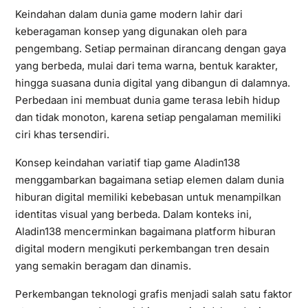
Keindahan dalam dunia game modern lahir dari
keberagaman konsep yang digunakan oleh para
pengembang. Setiap permainan dirancang dengan gaya
yang berbeda, mulai dari tema warna, bentuk karakter,
hingga suasana dunia digital yang dibangun di dalamnya.
Perbedaan ini membuat dunia game terasa lebih hidup
dan tidak monoton, karena setiap pengalaman memiliki
ciri khas tersendiri.
Konsep keindahan variatif tiap game Aladin138
menggambarkan bagaimana setiap elemen dalam dunia
hiburan digital memiliki kebebasan untuk menampilkan
identitas visual yang berbeda. Dalam konteks ini,
Aladin138 mencerminkan bagaimana platform hiburan
digital modern mengikuti perkembangan tren desain
yang semakin beragam dan dinamis.
Perkembangan teknologi grafis menjadi salah satu faktor