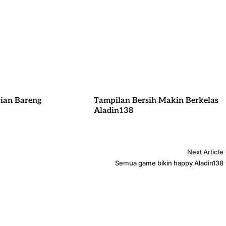
ian Bareng
Tampilan Bersih Makin Berkelas
Aladin138
Next Article
Semua game bikin happy Aladin138