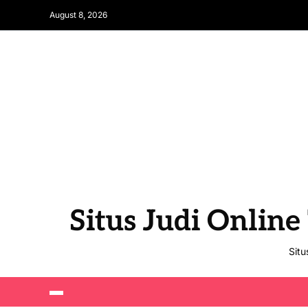
August 8, 2026
Situs Judi Onlin
Situ