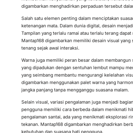
digambarkan menghadirkan perpaduan tersebut dala
Salah satu elemen penting dalam menciptakan suasa
ketenangan mata. Dalam dunia digital, desain menj
Tampilan yang terlalu ramai atau terlalu terang dap
Mantap168 digambarkan memiliki desain visual yang
tenang sejak awal interaksi.
Warna juga memiliki peran besar dalam membangun 
yang dipadukan dengan sentuhan lembut mampu menci
yang seimbang membantu mengurangi kelelahan visua
digambarkan menggunakan palet warna yang harmo
jangka panjang tanpa mengganggu suasana malam.
Selain visual, variasi pengalaman juga menjadi bagi
pengguna memiliki cara berbeda dalam menikmati hib
pengalaman santai, ada yang menikmati eksplorasi ri
tekanan. Mantap168 digambarkan menghadirkan berba
kebutuhan dan suasana hati pengguna.