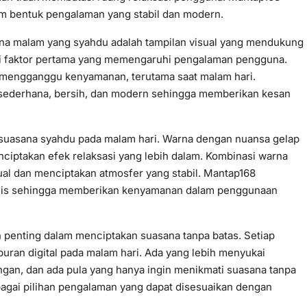
m bentuk pengalaman yang stabil dan modern.
na malam yang syahdu adalah tampilan visual yang mendukung
adi faktor pertama yang memengaruhi pengalaman pengguna.
at mengganggu kenyamanan, terutama saat malam hari.
 sederhana, bersih, dan modern sehingga memberikan kesan
suasana syahdu pada malam hari. Warna dengan nuansa gelap
ptakan efek relaksasi yang lebih dalam. Kombinasi warna
l dan menciptakan atmosfer yang stabil. Mantap168
nis sehingga memberikan kenyamanan dalam penggunaan
an penting dalam menciptakan suasana tanpa batas. Setiap
uran digital pada malam hari. Ada yang lebih menyukai
ngan, dan ada pula yang hanya ingin menikmati suasana tanpa
gai pilihan pengalaman yang dapat disesuaikan dengan