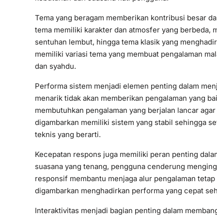
Tema yang beragam memberikan kontribusi besar da
tema memiliki karakter dan atmosfer yang berbeda, m
sentuhan lembut, hingga tema klasik yang menghadi
memiliki variasi tema yang membuat pengalaman mal
dan syahdu.
Performa sistem menjadi elemen penting dalam menj
menarik tidak akan memberikan pengalaman yang baik
membutuhkan pengalaman yang berjalan lancar agar
digambarkan memiliki sistem yang stabil sehingga se
teknis yang berarti.
Kecepatan respons juga memiliki peran penting dal
suasana yang tenang, pengguna cenderung mengingin
responsif membantu menjaga alur pengalaman tetap
digambarkan menghadirkan performa yang cepat sehing
Interaktivitas menjadi bagian penting dalam membang