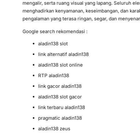
mengalir, serta ruang visual yang lapang. Seluruh
menghadirkan kenyamanan, keseimbangan, dan karakt
pengalaman yang terasa ringan, segar, dan menyena
Google search rekomendasi :
aladin138 slot
link alternatif aladin138
aladin138 slot online
RTP aladin138
link gacor aladin138
aladin138 slot gacor
link terbaru aladin138
pragmatic aladin138
aladin138 zeus