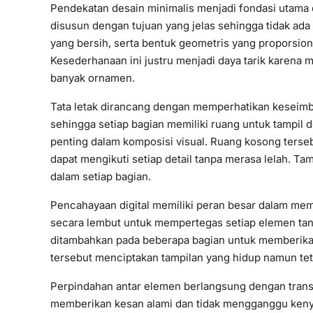
Pendekatan desain minimalis menjadi fondasi utama 
disusun dengan tujuan yang jelas sehingga tidak ada 
yang bersih, serta bentuk geometris yang proporsio
Kesederhanaan ini justru menjadi daya tarik karen
banyak ornamen.
Tata letak dirancang dengan memperhatikan keseimba
sehingga setiap bagian memiliki ruang untuk tampil
penting dalam komposisi visual. Ruang kosong ter
dapat mengikuti setiap detail tanpa merasa lelah. T
dalam setiap bagian.
Pencahayaan digital memiliki peran besar dalam m
secara lembut untuk mempertegas setiap elemen tanp
ditambahkan pada beberapa bagian untuk memberikan
tersebut menciptakan tampilan yang hidup namun t
Perpindahan antar elemen berlangsung dengan transi
memberikan kesan alami dan tidak mengganggu kenya