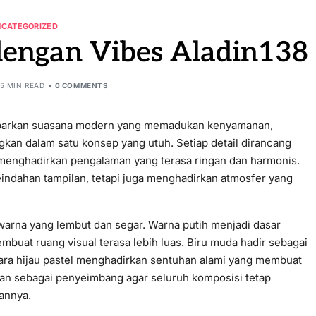
NCATEGORIZED
dengan Vibes Aladin138
5 MIN READ
0 COMMENTS
rkan suasana modern yang memadukan kenyamanan,
an dalam satu konsep yang utuh. Setiap detail dirancang
menghadirkan pengalaman yang terasa ringan dan harmonis.
ndahan tampilan, tetapi juga menghadirkan atmosfer yang
arna yang lembut dan segar. Warna putih menjadi dasar
buat ruang visual terasa lebih luas. Biru muda hadir sebagai
ra hijau pastel menghadirkan sentuhan alami yang membuat
akan sebagai penyeimbang agar seluruh komposisi tetap
annya.