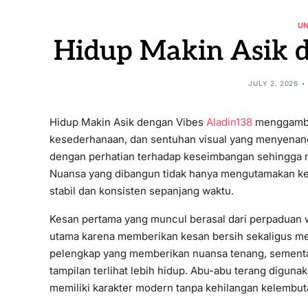
U
Hidup Makin Asik 
JULY 2, 2026
Hidup Makin Asik dengan Vibes
Aladin138
menggamba
kesederhanaan, dan sentuhan visual yang menyenangk
dengan perhatian terhadap keseimbangan sehingga 
Nuansa yang dibangun tidak hanya mengutamakan kei
stabil dan konsisten sepanjang waktu.
Kesan pertama yang muncul berasal dari perpaduan w
utama karena memberikan kesan bersih sekaligus mem
pelengkap yang memberikan nuansa tenang, sementa
tampilan terlihat lebih hidup. Abu-abu terang digun
memiliki karakter modern tanpa kehilangan kelembut