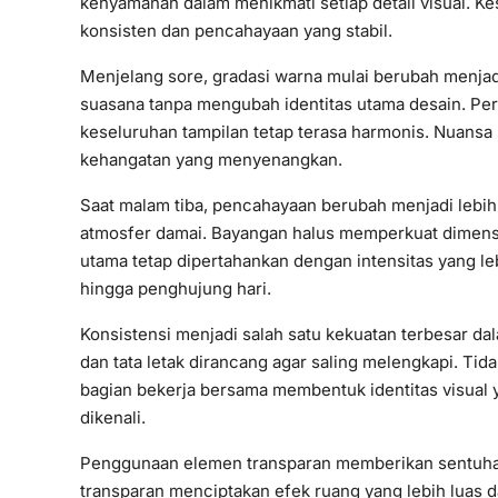
kenyamanan dalam menikmati setiap detail visual. K
konsisten dan pencahayaan yang stabil.
Menjelang sore, gradasi warna mulai berubah menja
suasana tanpa mengubah identitas utama desain. Pe
keseluruhan tampilan tetap terasa harmonis. Nuans
kehangatan yang menyenangkan.
Saat malam tiba, pencahayaan berubah menjadi lebi
atmosfer damai. Bayangan halus memperkuat dimensi 
utama tetap dipertahankan dengan intensitas yang l
hingga penghujung hari.
Konsistensi menjadi salah satu kekuatan terbesar da
dan tata letak dirancang agar saling melengkapi. Tid
bagian bekerja bersama membentuk identitas visual
dikenali.
Penggunaan elemen transparan memberikan sentuha
transparan menciptakan efek ruang yang lebih luas 