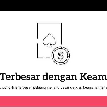
e Terbesar dengan Kea
s judi online terbesar, peluang menang besar dengan keamanan terj