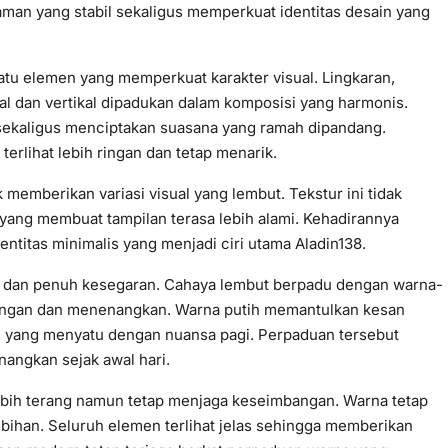
laman yang stabil sekaligus memperkuat identitas desain yang
tu elemen yang memperkuat karakter visual. Lingkaran,
al dan vertikal dipadukan dalam komposisi yang harmonis.
ekaligus menciptakan suasana yang ramah dipandang.
rlihat lebih ringan dan tetap menarik.
memberikan variasi visual yang lembut. Tekstur ini tidak
ng membuat tampilan terasa lebih alami. Kehadirannya
titas minimalis yang menjadi ciri utama Aladin138.
ah dan penuh kesegaran. Cahaya lembut berpadu dengan warna-
ringan dan menenangkan. Warna putih memantulkan kesan
 yang menyatu dengan nuansa pagi. Perpaduan tersebut
angkan sejak awal hari.
ebih terang namun tetap menjaga keseimbangan. Warna tetap
ebihan. Seluruh elemen terlihat jelas sehingga memberikan