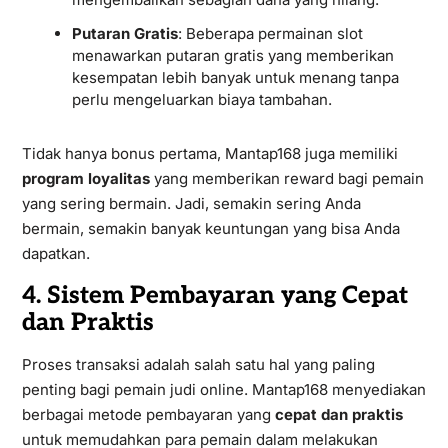
Putaran Gratis
: Beberapa permainan slot
menawarkan putaran gratis yang memberikan
kesempatan lebih banyak untuk menang tanpa
perlu mengeluarkan biaya tambahan.
Tidak hanya bonus pertama, Mantap168 juga memiliki
program loyalitas
yang memberikan reward bagi pemain
yang sering bermain. Jadi, semakin sering Anda
bermain, semakin banyak keuntungan yang bisa Anda
dapatkan.
4. Sistem Pembayaran yang Cepat
dan Praktis
Proses transaksi adalah salah satu hal yang paling
penting bagi pemain judi online. Mantap168 menyediakan
berbagai metode pembayaran yang
cepat dan praktis
untuk memudahkan para pemain dalam melakukan