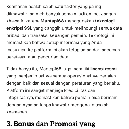
Keamanan adalah salah satu faktor yang paling
dikhawatirkan oleh banyak pemain judi online. Jangan
khawatir, karena
Mantap168
menggunakan
teknologi
enkripsi SSL
yang canggih untuk melindungi semua data
pribadi dan transaksi keuangan pemain. Teknologi ini
memastikan bahwa setiap informasi yang Anda
masukkan ke platform ini akan tetap aman dari ancaman
peretasan atau pencurian data.
Tidak hanya itu, Mantap168 juga memiliki
lisensi resmi
yang menjamin bahwa semua operasionalnya berjalan
dengan baik dan sesuai dengan peraturan yang berlaku.
Platform ini sangat menjaga kredibilitas dan
integritasnya, memastikan bahwa pemain bisa bermain
dengan nyaman tanpa khawatir mengenai masalah
keamanan.
3. Bonus dan Promosi yang