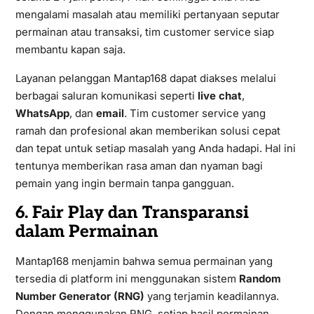
mengalami masalah atau memiliki pertanyaan seputar
permainan atau transaksi, tim customer service siap
membantu kapan saja.
Layanan pelanggan Mantap168 dapat diakses melalui
berbagai saluran komunikasi seperti
live chat
,
WhatsApp
, dan
email
. Tim customer service yang
ramah dan profesional akan memberikan solusi cepat
dan tepat untuk setiap masalah yang Anda hadapi. Hal ini
tentunya memberikan rasa aman dan nyaman bagi
pemain yang ingin bermain tanpa gangguan.
6. Fair Play dan Transparansi
dalam Permainan
Mantap168 menjamin bahwa semua permainan yang
tersedia di platform ini menggunakan sistem
Random
Number Generator (RNG)
yang terjamin keadilannya.
Dengan menggunakan RNG, setiap hasil permainan