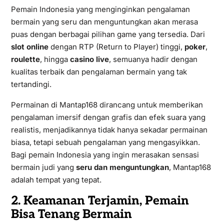
Pemain Indonesia yang menginginkan pengalaman
bermain yang seru dan menguntungkan akan merasa
puas dengan berbagai pilihan game yang tersedia. Dari
slot online
dengan RTP (Return to Player) tinggi,
poker
,
roulette
, hingga
casino live
, semuanya hadir dengan
kualitas terbaik dan pengalaman bermain yang tak
tertandingi.
Permainan di Mantap168 dirancang untuk memberikan
pengalaman imersif dengan grafis dan efek suara yang
realistis, menjadikannya tidak hanya sekadar permainan
biasa, tetapi sebuah pengalaman yang mengasyikkan.
Bagi pemain Indonesia yang ingin merasakan sensasi
bermain judi yang
seru dan menguntungkan
, Mantap168
adalah tempat yang tepat.
2. Keamanan Terjamin, Pemain
Bisa Tenang Bermain