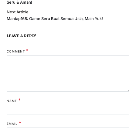
Seru & Aman!
Next Article
Mantap168: Game Seru Buat Semua Usia, Main Yuk!
LEAVE A REPLY
*
COMMENT
*
NAME
*
EMAIL