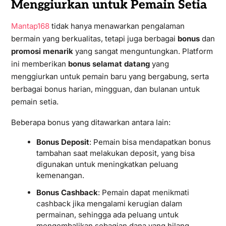
Menggiurkan untuk Pemain Setia
Mantap168
tidak hanya menawarkan pengalaman
bermain yang berkualitas, tetapi juga berbagai
bonus
dan
promosi menarik
yang sangat menguntungkan. Platform
ini memberikan
bonus selamat datang
yang
menggiurkan untuk pemain baru yang bergabung, serta
berbagai bonus harian, mingguan, dan bulanan untuk
pemain setia.
Beberapa bonus yang ditawarkan antara lain:
Bonus Deposit
: Pemain bisa mendapatkan bonus
tambahan saat melakukan deposit, yang bisa
digunakan untuk meningkatkan peluang
kemenangan.
Bonus Cashback
: Pemain dapat menikmati
cashback jika mengalami kerugian dalam
permainan, sehingga ada peluang untuk
mengembalikan sebagian dana yang hilang.