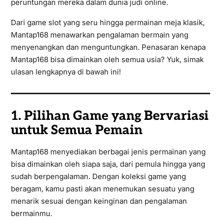
peruntungan mereka dalam dunia judi online.
Dari game slot yang seru hingga permainan meja klasik,
Mantap168 menawarkan pengalaman bermain yang
menyenangkan dan menguntungkan. Penasaran kenapa
Mantap168 bisa dimainkan oleh semua usia? Yuk, simak
ulasan lengkapnya di bawah ini!
1. Pilihan Game yang Bervariasi
untuk Semua Pemain
Mantap168 menyediakan berbagai jenis permainan yang
bisa dimainkan oleh siapa saja, dari pemula hingga yang
sudah berpengalaman. Dengan koleksi game yang
beragam, kamu pasti akan menemukan sesuatu yang
menarik sesuai dengan keinginan dan pengalaman
bermainmu.