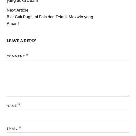
yang Suka Cuan!
Next Article
Biar Gak Rugi! Ini Pola dan Teknik Maxwin yang
Aman!
LEAVE A REPLY
*
COMMENT
*
NAME
*
EMAIL