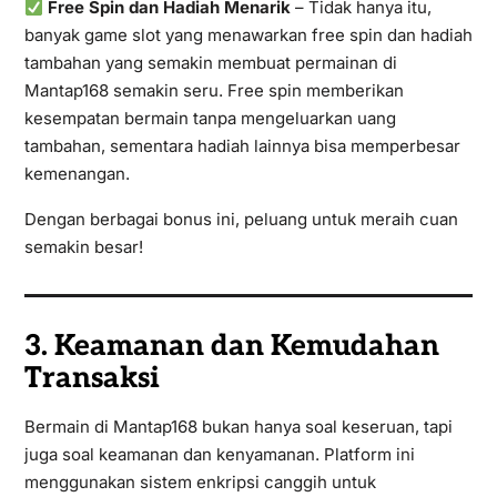
Free Spin dan Hadiah Menarik
– Tidak hanya itu,
banyak game slot yang menawarkan free spin dan hadiah
tambahan yang semakin membuat permainan di
Mantap168 semakin seru. Free spin memberikan
kesempatan bermain tanpa mengeluarkan uang
tambahan, sementara hadiah lainnya bisa memperbesar
kemenangan.
Dengan berbagai bonus ini, peluang untuk meraih cuan
semakin besar!
3. Keamanan dan Kemudahan
Transaksi
Bermain di Mantap168 bukan hanya soal keseruan, tapi
juga soal keamanan dan kenyamanan. Platform ini
menggunakan sistem enkripsi canggih untuk