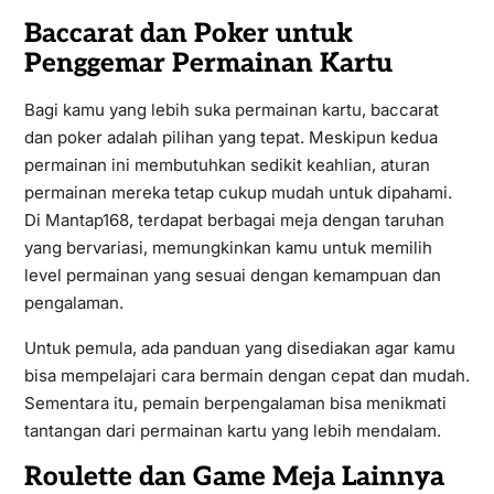
Baccarat dan Poker untuk
Penggemar Permainan Kartu
Bagi kamu yang lebih suka permainan kartu, baccarat
dan poker adalah pilihan yang tepat. Meskipun kedua
permainan ini membutuhkan sedikit keahlian, aturan
permainan mereka tetap cukup mudah untuk dipahami.
Di Mantap168, terdapat berbagai meja dengan taruhan
yang bervariasi, memungkinkan kamu untuk memilih
level permainan yang sesuai dengan kemampuan dan
pengalaman.
Untuk pemula, ada panduan yang disediakan agar kamu
bisa mempelajari cara bermain dengan cepat dan mudah.
Sementara itu, pemain berpengalaman bisa menikmati
tantangan dari permainan kartu yang lebih mendalam.
Roulette dan Game Meja Lainnya