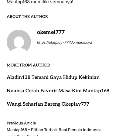
Mantap168 memiliki semuanya!
ABOUT THE AUTHOR
okemei777
https://okeplay-777domains.xyz
MORE FROM AUTHOR
Aladin138 Temani Gaya Hidup Kekinian
Nuansa Cerah Favorit Masa Kini Mantap168
Wangi Seharian Bareng Okeplay777
Previous Article
Mantap168 – Pilihan Terbaik Buat Pemain Indonesia