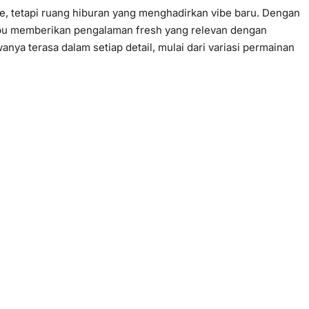
, tetapi ruang hiburan yang menghadirkan vibe baru. Dengan
mpu memberikan pengalaman fresh yang relevan dengan
nya terasa dalam setiap detail, mulai dari variasi permainan