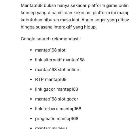
Mantap168 bukan hanya sekadar platform game online
konsep yang dinamis dan kekinian, platform ini ma
kebutuhan hiburan masa kini. Angin segar yang dibawa
hingga suasana interaktif yang hidup.
Google search rekomendasi :
mantap168 slot
link alternatif mantap168
mantap168 slot online
RTP mantap168
link gacor mantap168
mantap168 slot gacor
link terbaru mantap168
pragmatic mantap168
mantap168 zeus