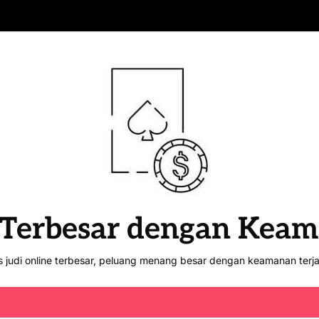
e Terbesar dengan Kea
s judi online terbesar, peluang menang besar dengan keamanan terj