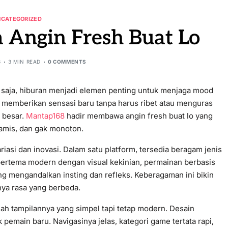
NCATEGORIZED
Angin Fresh Buat Lo
6
3 MIN READ
0 COMMENTS
itu saja, hiburan menjadi elemen penting untuk menjaga mood
a memberikan sensasi baru tanpa harus ribet atau menguras
n besar.
Mantap168
hadir membawa angin fresh buat lo yang
amis, dan gak monoton.
asi dan inovasi. Dalam satu platform, tersedia beragam jenis
bertema modern dengan visual kekinian, permainan berbasis
g mengandalkan insting dan refleks. Keberagaman ini bikin
nya rasa yang berbeda.
lah tampilannya yang simpel tapi tetap modern. Desain
pemain baru. Navigasinya jelas, kategori game tertata rapi,