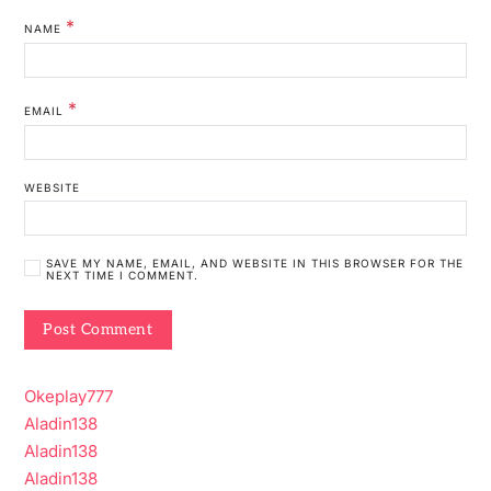
*
NAME
*
EMAIL
WEBSITE
SAVE MY NAME, EMAIL, AND WEBSITE IN THIS BROWSER FOR THE
NEXT TIME I COMMENT.
Okeplay777
Aladin138
Aladin138
Aladin138