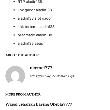
RTP aladin138
link gacor aladin138
aladin138 slot gacor
link terbaru aladin138
pragmatic aladin138
aladin138 zeus
ABOUT THE AUTHOR
okemei777
https://okeplay-777domains.xyz
MORE FROM AUTHOR
Wangi Seharian Bareng Okeplay777