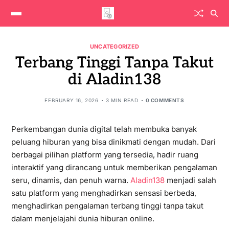
UNCATEGORIZED
Terbang Tinggi Tanpa Takut
di Aladin138
FEBRUARY 16, 2026
3 MIN READ
0 COMMENTS
Perkembangan dunia digital telah membuka banyak
peluang hiburan yang bisa dinikmati dengan mudah. Dari
berbagai pilihan platform yang tersedia, hadir ruang
interaktif yang dirancang untuk memberikan pengalaman
seru, dinamis, dan penuh warna.
Aladin138
menjadi salah
satu platform yang menghadirkan sensasi berbeda,
menghadirkan pengalaman terbang tinggi tanpa takut
dalam menjelajahi dunia hiburan online.