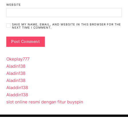
WEBSITE
SAVE MY NAME, EMAIL, AND WEBSITE IN THIS BROWSER FOR THE
NEXT TIME I COMMENT.
Okeplay777
Aladin138
Aladin138
Aladin138
Aladdin138
Aladdin138
slot online resmi dengan fitur buyspin
Copyright © 2026
- Powered by
Magty
.