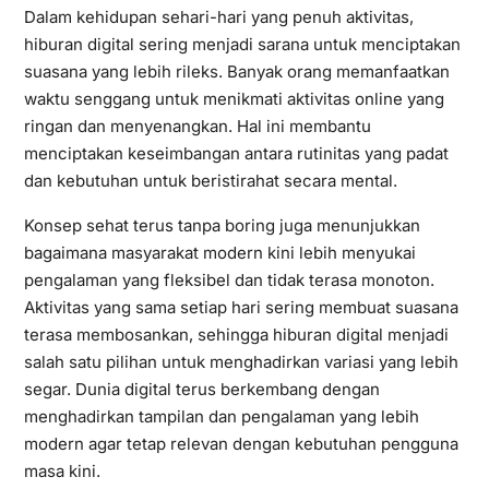
Dalam kehidupan sehari-hari yang penuh aktivitas,
hiburan digital sering menjadi sarana untuk menciptakan
suasana yang lebih rileks. Banyak orang memanfaatkan
waktu senggang untuk menikmati aktivitas online yang
ringan dan menyenangkan. Hal ini membantu
menciptakan keseimbangan antara rutinitas yang padat
dan kebutuhan untuk beristirahat secara mental.
Konsep sehat terus tanpa boring juga menunjukkan
bagaimana masyarakat modern kini lebih menyukai
pengalaman yang fleksibel dan tidak terasa monoton.
Aktivitas yang sama setiap hari sering membuat suasana
terasa membosankan, sehingga hiburan digital menjadi
salah satu pilihan untuk menghadirkan variasi yang lebih
segar. Dunia digital terus berkembang dengan
menghadirkan tampilan dan pengalaman yang lebih
modern agar tetap relevan dengan kebutuhan pengguna
masa kini.