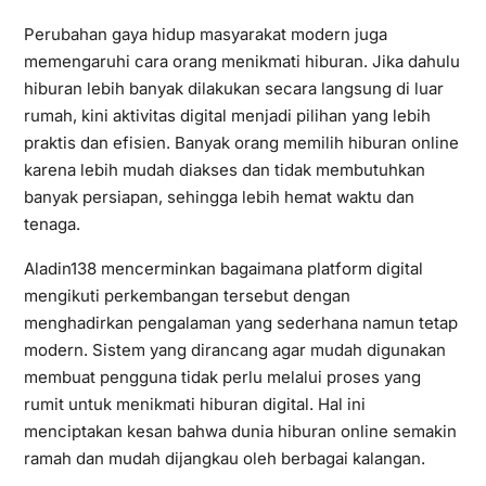
Perubahan gaya hidup masyarakat modern juga
memengaruhi cara orang menikmati hiburan. Jika dahulu
hiburan lebih banyak dilakukan secara langsung di luar
rumah, kini aktivitas digital menjadi pilihan yang lebih
praktis dan efisien. Banyak orang memilih hiburan online
karena lebih mudah diakses dan tidak membutuhkan
banyak persiapan, sehingga lebih hemat waktu dan
tenaga.
Aladin138 mencerminkan bagaimana platform digital
mengikuti perkembangan tersebut dengan
menghadirkan pengalaman yang sederhana namun tetap
modern. Sistem yang dirancang agar mudah digunakan
membuat pengguna tidak perlu melalui proses yang
rumit untuk menikmati hiburan digital. Hal ini
menciptakan kesan bahwa dunia hiburan online semakin
ramah dan mudah dijangkau oleh berbagai kalangan.