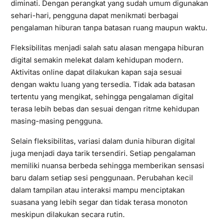
diminati. Dengan perangkat yang sudah umum digunakan
sehari-hari, pengguna dapat menikmati berbagai
pengalaman hiburan tanpa batasan ruang maupun waktu.
Fleksibilitas menjadi salah satu alasan mengapa hiburan
digital semakin melekat dalam kehidupan modern.
Aktivitas online dapat dilakukan kapan saja sesuai
dengan waktu luang yang tersedia. Tidak ada batasan
tertentu yang mengikat, sehingga pengalaman digital
terasa lebih bebas dan sesuai dengan ritme kehidupan
masing-masing pengguna.
Selain fleksibilitas, variasi dalam dunia hiburan digital
juga menjadi daya tarik tersendiri. Setiap pengalaman
memiliki nuansa berbeda sehingga memberikan sensasi
baru dalam setiap sesi penggunaan. Perubahan kecil
dalam tampilan atau interaksi mampu menciptakan
suasana yang lebih segar dan tidak terasa monoton
meskipun dilakukan secara rutin.