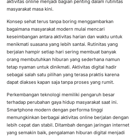
aktivitas online menjadi bagian penting dalam rutinitas
masyarakat masa kini.
Konsep sehat terus tanpa boring menggambarkan
bagaimana masyarakat modern mulai mencari
keseimbangan antara aktivitas harian dan waktu untuk
menikmati suasana yang lebih santai. Rutinitas yang
berjalan hampir setiap hari sering membuat banyak
orang membutuhkan hiburan yang sederhana namun
tetap nyaman untuk dinikmati. Aktivitas digital hadir
sebagai salah satu pilihan yang terasa praktis karena
dapat diakses kapan saja tanpa proses yang rumit.
Perkembangan teknologi memiliki pengaruh besar
terhadap perubahan gaya hidup masyarakat saat ini.
Smartphone modern dengan performa tinggi
memungkinkan berbagai aktivitas online berjalan dengan
lebih cepat dan stabil. Ditambah dengan jaringan internet
yang semakin baik, pengalaman hiburan digital menjadi