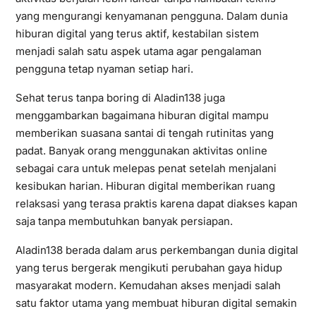
yang mengurangi kenyamanan pengguna. Dalam dunia
hiburan digital yang terus aktif, kestabilan sistem
menjadi salah satu aspek utama agar pengalaman
pengguna tetap nyaman setiap hari.
Sehat terus tanpa boring di Aladin138 juga
menggambarkan bagaimana hiburan digital mampu
memberikan suasana santai di tengah rutinitas yang
padat. Banyak orang menggunakan aktivitas online
sebagai cara untuk melepas penat setelah menjalani
kesibukan harian. Hiburan digital memberikan ruang
relaksasi yang terasa praktis karena dapat diakses kapan
saja tanpa membutuhkan banyak persiapan.
Aladin138 berada dalam arus perkembangan dunia digital
yang terus bergerak mengikuti perubahan gaya hidup
masyarakat modern. Kemudahan akses menjadi salah
satu faktor utama yang membuat hiburan digital semakin