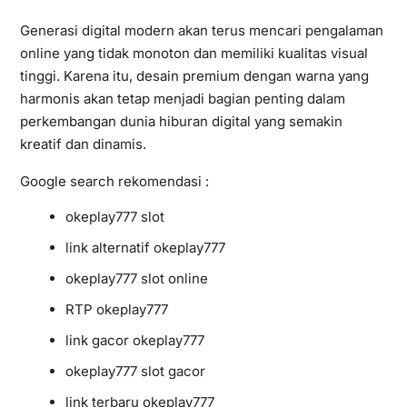
Generasi digital modern akan terus mencari pengalaman
online yang tidak monoton dan memiliki kualitas visual
tinggi. Karena itu, desain premium dengan warna yang
harmonis akan tetap menjadi bagian penting dalam
perkembangan dunia hiburan digital yang semakin
kreatif dan dinamis.
Google search rekomendasi :
okeplay777 slot
link alternatif okeplay777
okeplay777 slot online
RTP okeplay777
link gacor okeplay777
okeplay777 slot gacor
link terbaru okeplay777