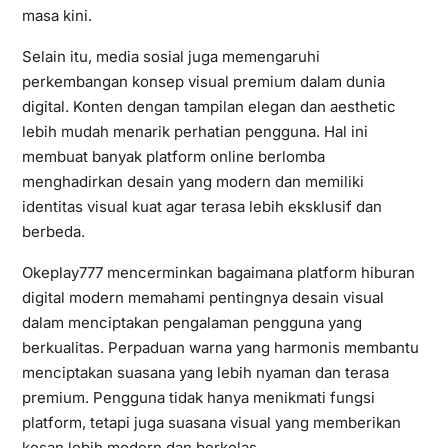
masa kini.
Selain itu, media sosial juga memengaruhi
perkembangan konsep visual premium dalam dunia
digital. Konten dengan tampilan elegan dan aesthetic
lebih mudah menarik perhatian pengguna. Hal ini
membuat banyak platform online berlomba
menghadirkan desain yang modern dan memiliki
identitas visual kuat agar terasa lebih eksklusif dan
berbeda.
Okeplay777 mencerminkan bagaimana platform hiburan
digital modern memahami pentingnya desain visual
dalam menciptakan pengalaman pengguna yang
berkualitas. Perpaduan warna yang harmonis membantu
menciptakan suasana yang lebih nyaman dan terasa
premium. Pengguna tidak hanya menikmati fungsi
platform, tetapi juga suasana visual yang memberikan
kesan lebih modern dan berkelas.